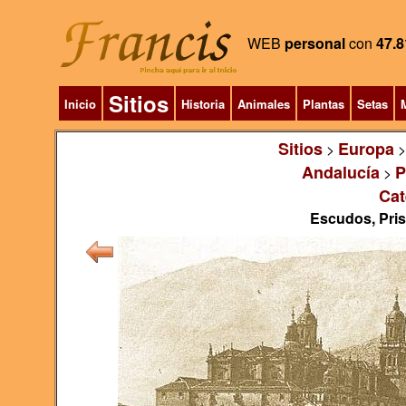
WEB
personal
con
47.8
Sitios
Inicio
Historia
Animales
Plantas
Setas
M
Sitios
Europa
>
Andalucía
P
>
Cat
Escudos, Pris