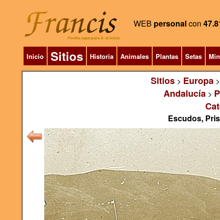
WEB
personal
con
47.8
Sitios
Inicio
Historia
Animales
Plantas
Setas
Min
Sitios
Europa
>
Andalucía
P
>
Cat
Escudos, Pris