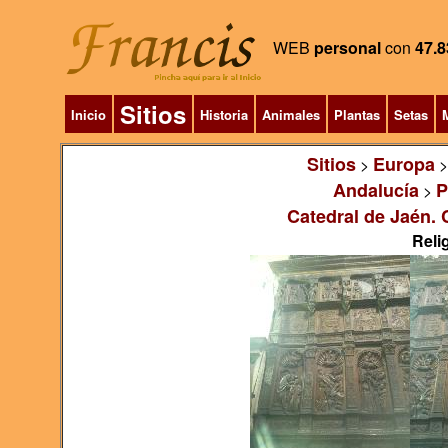
WEB
personal
con
47.8
Sitios
Inicio
Historia
Animales
Plantas
Setas
M
Sitios
Europa
>
Andalucía
P
>
Catedral de Jaén. 
Relig