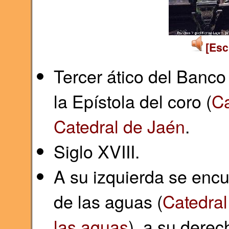
[Esc
Tercer ático del Banco
la Epístola del coro (
Ca
Catedral de Jaén
.
Siglo XVIII.
A su izquierda se encu
de las aguas (
Catedral
las aguas
), a su derec