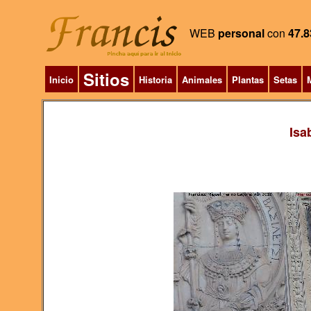
WEB
personal
con
47.8
Sitios
Inicio
Historia
Animales
Plantas
Setas
M
Isa