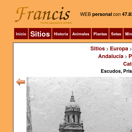
WEB
personal
con
47.8
Sitios
Inicio
Historia
Animales
Plantas
Setas
Min
Sitios
Europa
>
Andalucía
P
>
Cat
Escudos, Pris