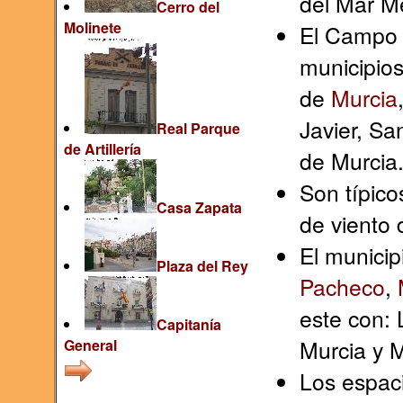
del Mar M
Cerro del
Molinete
El Campo 
municipio
de
Murcia
Javier, Sa
Real Parque
de Artillería
de Murcia
Son típico
Casa Zapata
de viento
El municip
Plaza del Rey
Pacheco
,
este con: 
Capitanía
Murcia y 
General
Los espaci