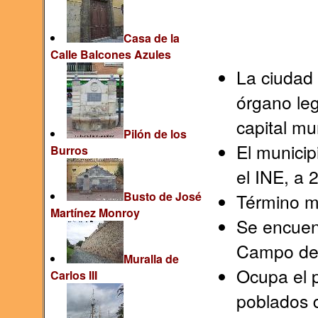
Casa de la
Calle Balcones Azules
La ciudad 
órgano le
capital mun
Pilón de los
El municip
Burros
el INE, a 
Busto de José
Término m
Martínez Monroy
Se encuent
Campo de
Muralla de
Ocupa el p
Carlos III
poblados d