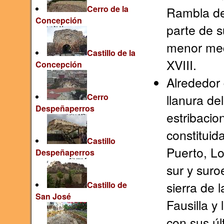
Cerro de la
Rambla de
Concepción
parte de s
menor med
Castillo de la
XVIII.
Concepción
Alrededor 
Cerro
llanura de
Despeñaperros
estribacio
constituida
Castillo
Puerto, Lo
Despeñaperros
sur y suroe
sierra de 
Castillo de
San José
Fausilla y
con sus úl