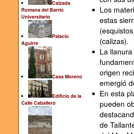
Calzada
Los mater
Romana del Barrio
Universitario
estas sier
(esquistos
Palacio
(calizas).
Aguirre
La llanura
fundament
origen re
Casa Moreno
emergió de
En esta p
Edificio de la
pueden obs
Calle Caballero
destacand
de Tallant