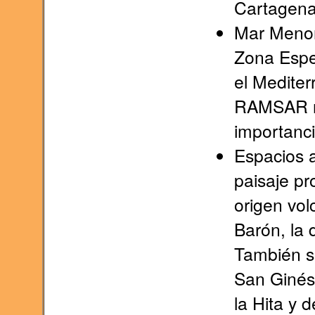
Cartagena
Mar Menor
Zona Espe
el Medite
RAMSAR nú
importanci
Espacios a
paisaje pr
origen vol
Barón, la 
También se
San Ginés 
la Hita y 