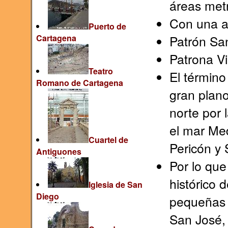
áreas met
Con una a
Puerto de
Cartagena
Patrón San
Patrona Vi
Teatro
El término
Romano de Cartagena
gran plano
norte por 
el mar Med
Cuartel de
Pericón y S
Antiguones
Por lo que 
histórico 
Iglesia de San
Diego
pequeñas 
San José,