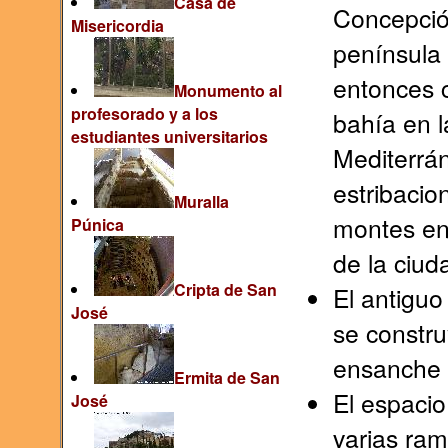
Casa de
Concepció
Misericordia
península 
entonces 
Monumento al
profesorado y a los
bahía en l
estudiantes universitarios
Mediterrán
estribacio
Muralla
montes ent
Púnica
de la ciud
Cripta de San
El antiguo
José
se constru
ensanche 
Ermita de San
El espacio
José
varias ram