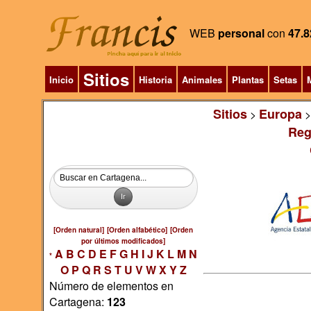
WEB
personal
con
47.8
Sitios
Inicio
Historia
Animales
Plantas
Setas
M
Sitios
Europa
>
Reg
[Orden natural]
[Orden alfabético]
[Orden
por últimos modificados]
A
B
C
D
E
F
G
H
I
J
K
L
M
N
*
O
P
Q
R
S
T
U
V
W
X
Y
Z
Número de elementos en
Cartagena:
123