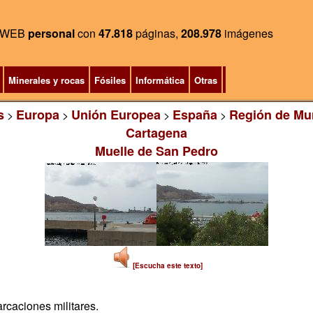
WEB
personal
con
47.818
páginas,
208.978
imágenes
Minerales y rocas
Fósiles
Informática
Otras
s
Europa
Unión Europea
España
Región de Mu
>
>
>
>
Cartagena
Muelle de San Pedro
[Escucha este texto]
caciones militares.