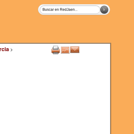
rcia
>