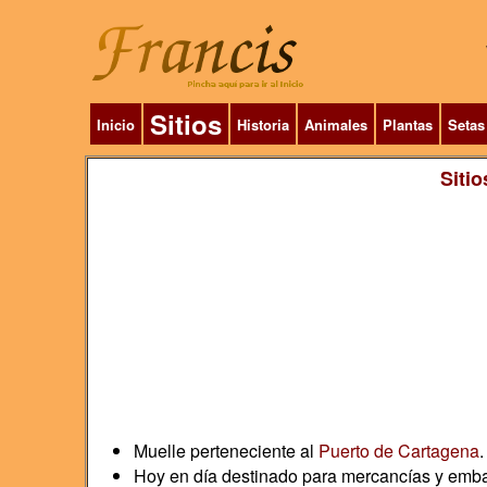
Sitios
Inicio
Historia
Animales
Plantas
Setas
Sitio
Muelle perteneciente al
Puerto de Cartagena
.
Hoy en día destinado para mercancías y embar