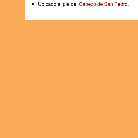
Ubicado al pie del
Cabezo de San Pedro
.