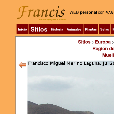
WEB
personal
con
47.8
Sitios
Inicio
Historia
Animales
Plantas
Setas
M
Sitios
Europa
>
Región de
Muel