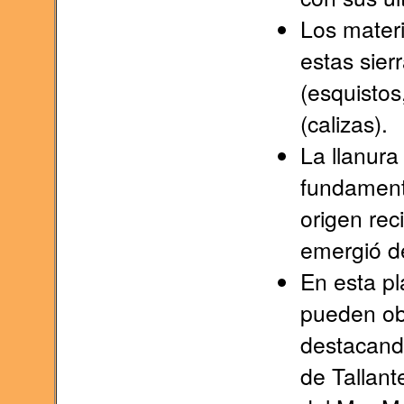
Los mater
estas sier
(esquistos
(calizas).
La llanura
fundament
origen re
emergió de
En esta p
pueden obs
destacand
de Tallant