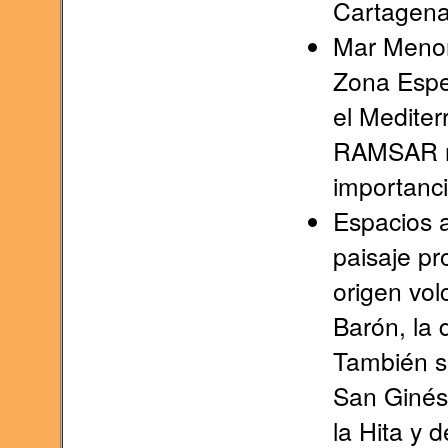
Cartagena
Mar Menor
Zona Espe
el Medite
RAMSAR nú
importanci
Espacios a
paisaje pr
origen vol
Barón, la 
También se
San Ginés 
la Hita y 