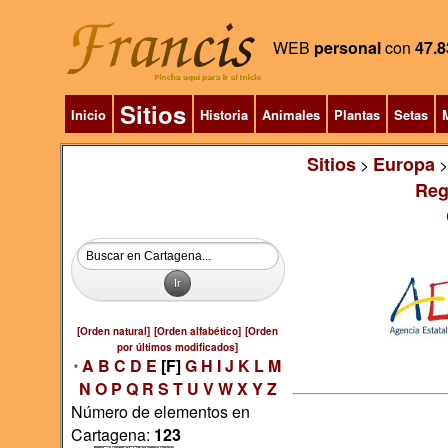
WEB
personal
con
47.8
Sitios
Inicio
Historia
Animales
Plantas
Setas
M
Sitios
Europa
>
Reg
[Orden natural]
[Orden alfabético]
[Orden
por últimos modificados]
A
B
C
D
E
[F]
G
H
I
J
K
L
M
*
N
O
P
Q
R
S
T
U
V
W
X
Y
Z
Número de elementos en
Cartagena:
123