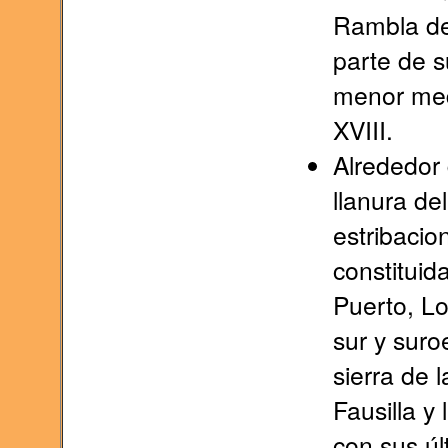
Rambla de
parte de s
menor med
XVIII.
Alrededor 
llanura de
estribacio
constituida
Puerto, Lo
sur y suroe
sierra de 
Fausilla y
con sus úl