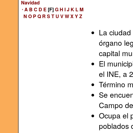
Navidad
A
B
C
D
E
[F]
G
H
I
J
K
L
M
*
N
O
P
Q
R
S
T
U
V
W
X
Y
Z
La ciudad 
órgano le
capital mun
El municip
el INE, a 
Término m
Se encuent
Campo de
Ocupa el p
poblados d