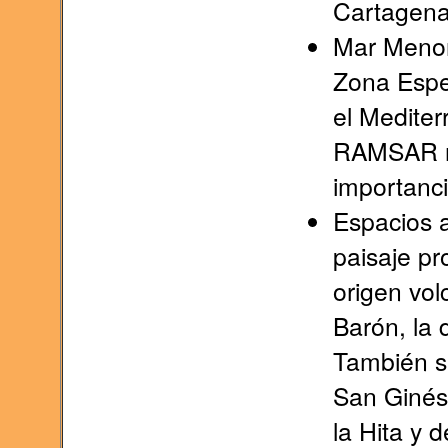
Cartagena
Mar Menor
Zona Espe
el Medite
RAMSAR nú
importanci
Espacios a
paisaje pr
origen vol
Barón, la 
También se
San Ginés 
la Hita y 