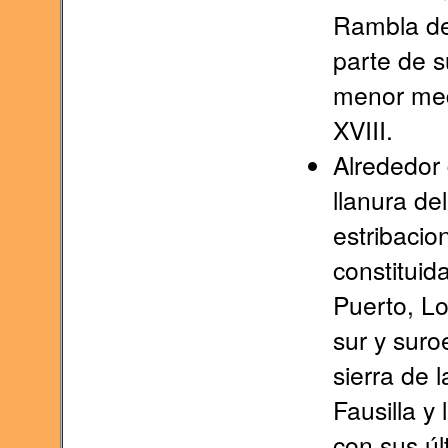
Rambla de
parte de s
menor med
XVIII.
Alrededor 
llanura de
estribacio
constituida
Puerto, Lo
sur y suroe
sierra de 
Fausilla y
con sus úl