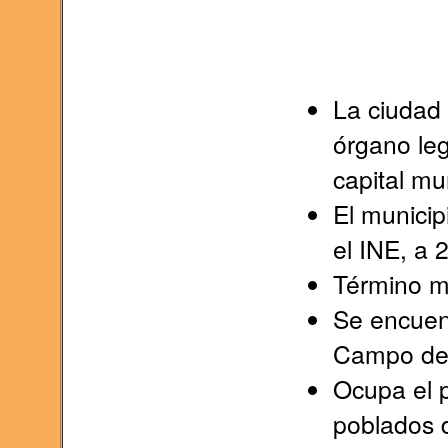
La ciudad 
órgano le
capital mun
El municip
el INE, a 
Término m
Se encuent
Campo de
Ocupa el p
poblados d