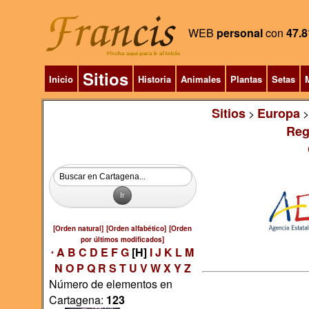
WEB
personal
con
47.8
Sitios
Inicio
Historia
Animales
Plantas
Setas
M
Sitios
Europa
>
Reg
[Orden natural]
[Orden alfabético]
[Orden
por últimos modificados]
A
B
C
D
E
F
G
[H]
I
J
K
L
M
*
N
O
P
Q
R
S
T
U
V
W
X
Y
Z
Número de elementos en
Cartagena:
123