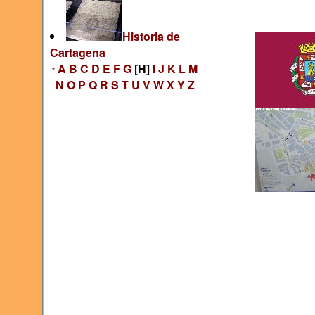
Historia de
Cartagena
A
B
C
D
E
F
G
[H]
I
J
K
L
M
*
N
O
P
Q
R
S
T
U
V
W
X
Y
Z