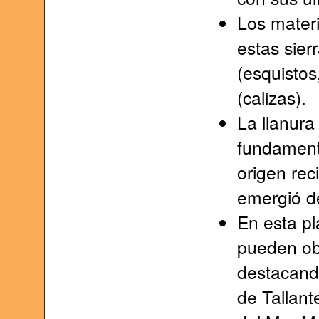
Los mater
estas sier
(esquistos
(calizas).
La llanura
fundament
origen re
emergió de
En esta p
pueden obs
destacand
de Tallant