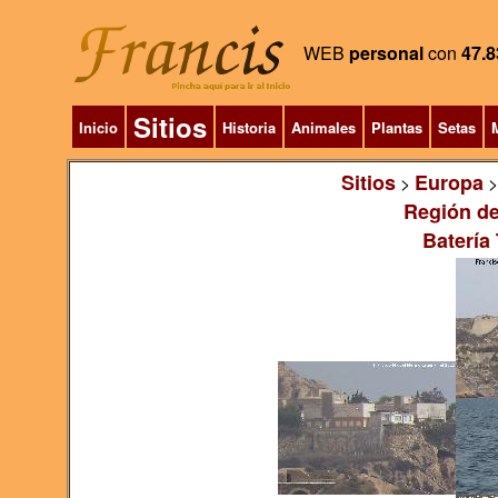
WEB
personal
con
47.8
Sitios
Inicio
Historia
Animales
Plantas
Setas
M
Sitios
Europa
>
Región de
Batería 