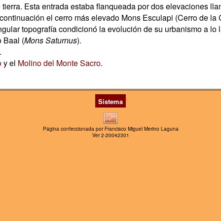
e tierra. Esta entrada estaba flanqueada por dos elevaciones l
continuación el cerro más elevado Mons Esculapi (Cerro de la Co
gular topografía condicionó la evolución de su urbanismo a lo l
 Baal (
Mons Saturnus
).
.
o
y el
Molino del Monte Sacro
.
Sistema
Página confeccionada por Francisco Miguel Merino Laguna
Ver 2-20042301