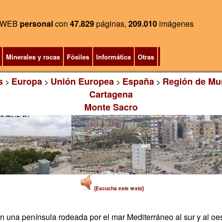
WEB
personal
con
47.829
páginas,
209.010
imágenes
Minerales y rocas
Fósiles
Informática
Otras
s
Europa
Unión Europea
España
Región de Mu
>
>
>
>
Cartagena
Monte Sacro
[Escucha este texto]
 una península rodeada por el mar Mediterráneo al sur y al oest