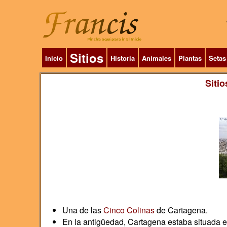
Sitios
Inicio
Historia
Animales
Plantas
Setas
Sitio
Una de las
Cinco Colinas
de Cartagena.
En la antigüedad, Cartagena estaba situada en