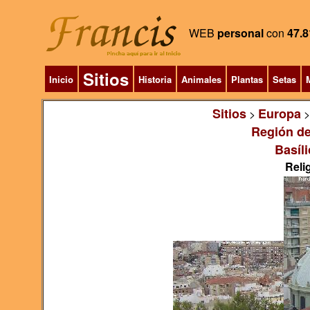
WEB
personal
con
47.8
Sitios
Inicio
Historia
Animales
Plantas
Setas
M
Sitios
Europa
>
Región de
Basíli
Relig