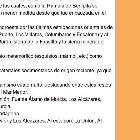
e las cuales, como la Rambla de Benipila se
 en menor medida desde que fue encauzada en el
noroeste por las últimas estribaciones orientales de
l Puerto, Los Villares, Columbares y Escalona) y al
Gorda, sierra de la Fausilla y la sierra minera de
nto metamórfico (esquistos, mármol, etc.) como
teriales sedimentarios de origen reciente, ya que
anismo cuaternario, destacando entre estos restos
el Mar Menor.
Unión, Fuente Álamo de
Murcia
, Los Alcázares,
urcia.
artagena.
vier y Los Alcázares. Al este con: La Unión. Al