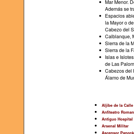
Mar Menor. D
Además se tr
Espacios abie
la Mayor o de
Cabezo del Sa
Calblanque, M
Sierra de la 
Sierra de la 
Islas e Islote
de Las Palom
Cabezos del P
Álamo de Mur
Aljibe de la Call
Anfiteatro Roma
Antiguo Hospital 
Arsenal Militar
Ascensor Panorá