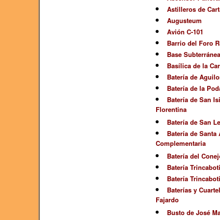
Astilleros de Car
Augusteum
Avión C-101
Barrio del Foro
Base Subterráne
Basílica de la Ca
Batería de Aguil
Batería de la Pod
Batería de San Is
Florentina
Batería de San L
Batería de Santa
Complementaria
Batería del Conej
Batería Trincaboti
Batería Trincabot
Baterías y Cuarte
Fajardo
Busto de José Ma