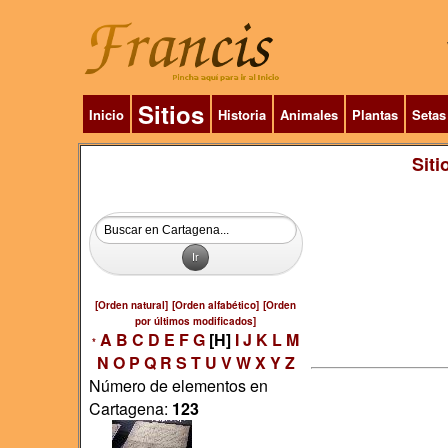
Sitios
Inicio
Historia
Animales
Plantas
Setas
Siti
[Orden natural]
[Orden alfabético]
[Orden
por últimos modificados]
A
B
C
D
E
F
G
[H]
I
J
K
L
M
*
N
O
P
Q
R
S
T
U
V
W
X
Y
Z
Número de elementos en
Cartagena:
123