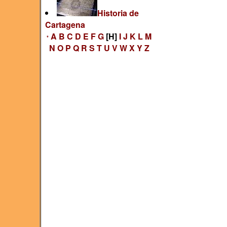
Historia de
Cartagena
A
B
C
D
E
F
G
[H]
I
J
K
L
M
*
N
O
P
Q
R
S
T
U
V
W
X
Y
Z