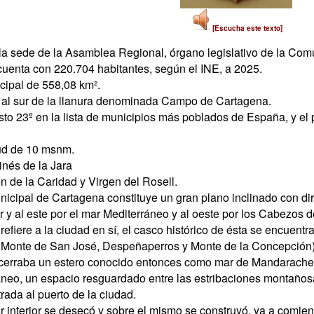
[Escucha este texto]
la sede de la Asamblea Regional, órgano legislativo de la Com
cuenta con 220.704 habitantes, según el INE, a 2025.
ipal de 558,08 km².
 al sur de la llanura denominada Campo de Cartagena.
to 23º en la lista de municipios más poblados de España, y el p
tud de 10 msnm.
nés de la Jara
n de la Caridad y Virgen del Rosell.
nicipal de Cartagena constituye un gran plano inclinado con dir
r y al este por el mar Mediterráneo y al oeste por los Cabezos de
 refiere a la ciudad en sí, el casco histórico de ésta se encuen
 Monte de San José, Despeñaperros y Monte de la Concepción)
cerraba un estero conocido entonces como mar de Mandarache, y
neo, un espacio resguardado entre las estribaciones montañosa
trada al puerto de la ciudad.
r interior se desecó y sobre el mismo se construyó, ya a comien