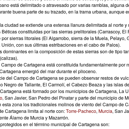
bano está delimitado o atravesado por varias ramblas, alguna d
urante buena parte de su trazado, en la trama urbana, aunque
la ciudad se extiende una extensa llanura delimitada al norte y 
s Béticas constituidas por las sierras prelitorales (Carrascoy, E
 por sierras litorales (El Algarrobo, sierra de la Muela, Pelayo, 
Unión, con sus últimas estribaciones en el cabo de Palos).
s dominantes en la composición de estas sierras son de tipo ta
calizas).
l Campo de Cartagena está constituida fundamentalmente por ma
artagena emergió del mar durante el plioceno.
cie del Campo de Cartagena se pueden observar restos de vulc
o Negro de Tallante, El Carmolí, el Cabezo Beaza y las islas d
Cartagena está formado por los municipios de Cartagena, La 
o
, San Javier, San Pedro del Pinatar y parte del municipio de M
n esta zona los tradicionales molinos de viento del Campo de C
de Cartagena limita al norte con:
Torre-Pacheco
,
Murcia
, San Ja
ente Álamo de Murcia y Mazarrón.
protegidos en el término municipal de Cartagena son: