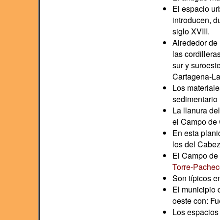
El espacio ur
introducen, d
siglo XVIII.
Alrededor de 
las cordillera
sur y suroeste
Cartagena-La 
Los materiale
sedimentario (
La llanura de
el Campo de C
En esta plani
los del Cabez
El Campo de 
Torre-Pachec
Son típicos e
El municipio 
oeste con: Fu
Los espacios 