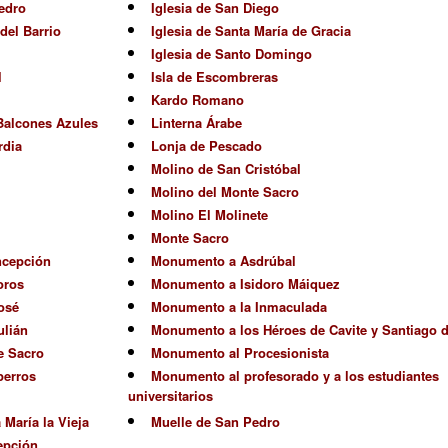
edro
Iglesia de San Diego
el Barrio
Iglesia de Santa María de Gracia
Iglesia de Santo Domingo
l
Isla de Escombreras
Kardo Romano
 Balcones Azules
Linterna Árabe
rdia
Lonja de Pescado
Molino de San Cristóbal
Molino del Monte Sacro
Molino El Molinete
Monte Sacro
ncepción
Monumento a Asdrúbal
oros
Monumento a Isidoro Máiquez
osé
Monumento a la Inmaculada
ulián
Monumento a los Héroes de Cavite y Santiago 
e Sacro
Monumento al Procesionista
perros
Monumento al profesorado y a los estudiantes
universitarios
 María la Vieja
Muelle de San Pedro
epción