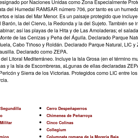
esignado por Naciones Unidas como Zona Especialmente Proteg
ata del Humedal RAMSAR número 706, por tanto es un humedal 
rtos e islas del Mar Menor. Es un paisaje protegido que incluye 
l Barón, la del Ciervo, la Redonda y la del Sujeto. También se 
binar; así las playas de la Hita y de Las Amoladeras; el salad
onte de las Cenizas y Peña del Águila. Declarado Parque Natu
Muela, Cabo Tiñoso y Roldán. Declarado Parque Natural, LIC y
Fausilla. Declarado como ZEPA.
s del Litoral Mediterráneo. Incluye la Isla Grosa (en el término m
as y la Isla de Escombreras, aLgunas de ellas declaradas ZEP
ericón y Sierra de los Victorias. Protegidos como LIC entre lo
cia.
e Segundilla
Cerro Despeñaperros
no
Chimenea de Peñarroya
Militar
Cinco Colinas
Collegium
mico
Columnata romana de la Morería Baja