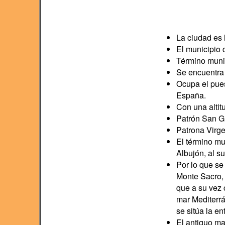
La ciudad es 
El municipio 
Término munic
Se encuentra
Ocupa el pues
España.
Con una alti
Patrón San Gi
Patrona Virge
El término mu
Albujón, al su
Por lo que se
Monte Sacro,
que a su vez 
mar Mediterrá
se sitúa la en
El antiguo ma