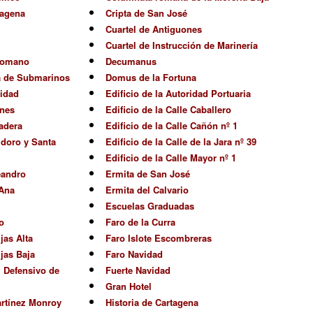
tagena
Cripta de San José
Cuartel de Antiguones
Cuartel de Instrucción de Marinería
 Romano
Decumanus
a de Submarinos
Domus de la Fortuna
ridad
Edificio de la Autoridad Portuaria
ones
Edificio de la Calle Caballero
adera
Edificio de la Calle Cañón nº 1
idoro y Santa
Edificio de la Calle de la Jara nº 39
Edificio de la Calle Mayor nº 1
eandro
Ermita de San José
 Ana
Ermita del Calvario
Escuelas Graduadas
o
Faro de la Curra
jas Alta
Faro Islote Escombreras
ijas Baja
Faro Navidad
l Defensivo de
Fuerte Navidad
Gran Hotel
rtínez Monroy
Historia de Cartagena