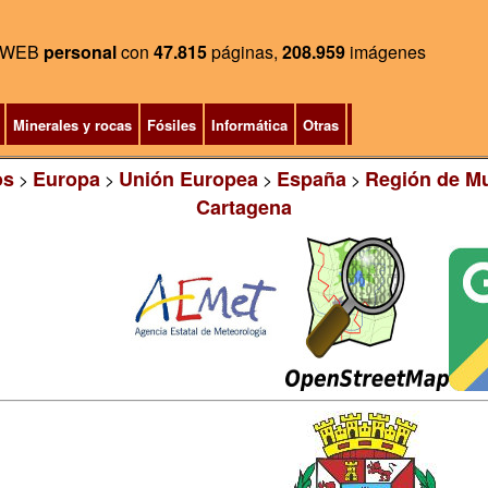
WEB
personal
con
47.815
páginas,
208.959
imágenes
Minerales y rocas
Fósiles
Informática
Otras
os
Europa
Unión Europea
España
Región de Mu
>
>
>
>
Cartagena