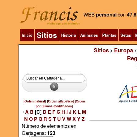
WEB
personal
con
47.8
Sitios
Inicio
Historia
Animales
Plantas
Setas
M
Sitios
Europa
>
Reg
[Orden natural]
[Orden alfabético]
[Orden
por últimos modificados]
A
B
[C]
D
E
F
G
H
I
J
K
L
M
*
N
O
P
Q
R
S
T
U
V
W
X
Y
Z
Número de elementos en
Cartagena:
123