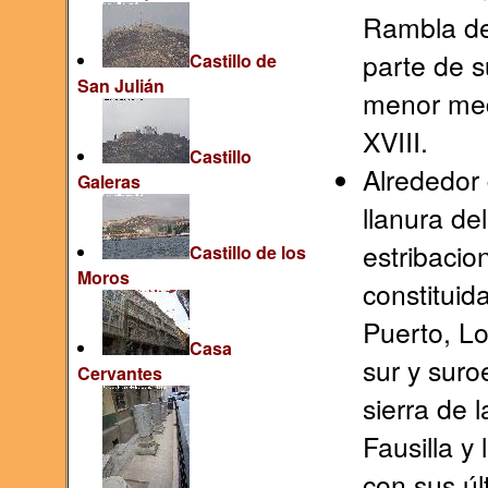
Rambla de
parte de s
Castillo de
San Julián
menor med
XVIII.
Castillo
Alrededor 
Galeras
llanura de
estribacio
Castillo de los
Moros
constituida
Puerto, Lo
Casa
sur y suroe
Cervantes
sierra de 
Fausilla y
con sus úl