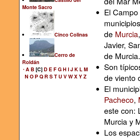
del Mar M
Monte Sacro
El Campo 
municipio
de
Murcia
Cinco Colinas
Javier, Sa
de Murcia
Cerro de
Roldán
Son típico
A
B
[C]
D
E
F
G
H
I
J
K
L
M
*
de viento
N
O
P
Q
R
S
T
U
V
W
X
Y
Z
El municip
Pacheco
,
este con: 
Murcia y 
Los espaci