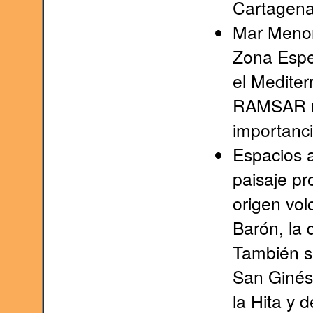
Cartagena
Mar Menor
Zona Espe
el Medite
RAMSAR nú
importanci
Espacios a
paisaje pr
origen vol
Barón, la 
También se
San Ginés 
la Hita y 