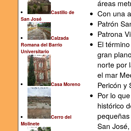
áreas met
Con una a
Castillo de
San José
Patrón San
Patrona Vi
Calzada
El término
Romana del Barrio
Universitario
gran plano
norte por 
el mar Med
Pericón y S
Casa Moreno
Por lo que 
histórico 
pequeñas 
Cerro del
Molinete
San José,