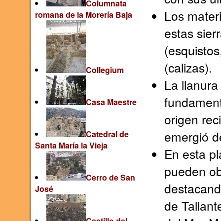
Columnata
Los mater
romana de la Morería Baja
estas sier
(esquistos
(calizas).
Collegium
La llanura
fundament
Casa Maestre
origen re
emergió de
Catedral de
Santa María la Vieja
En esta p
pueden obs
Cerro de San
destacand
José
de Tallant
Castillo del