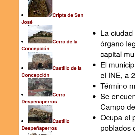
Cripta de San
José
La ciudad 
Cerro de la
órgano le
Concepción
capital mun
El municip
Castillo de la
el INE, a 
Concepción
Término m
Se encuent
Cerro
Despeñaperros
Campo de
Ocupa el p
Castillo
poblados d
Despeñaperros