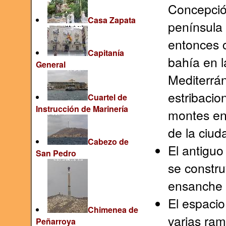
Concepció
Casa Zapata
península 
entonces 
Capitanía
bahía en l
General
Mediterrán
estribacio
Cuartel de
Instrucción de Marinería
montes ent
de la ciud
Cabezo de
El antiguo
San Pedro
se constru
ensanche 
El espacio
Chimenea de
varias ram
Peñarroya