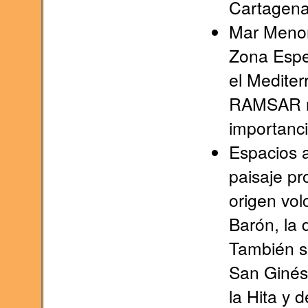
Cartagena
Mar Menor
Zona Espe
el Medite
RAMSAR nú
importanci
Espacios a
paisaje pr
origen vol
Barón, la 
También se
San Ginés 
la Hita y 