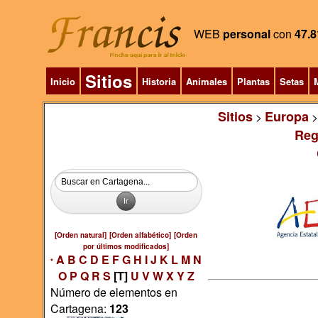
WEB
personal
con
47.8
Sitios
Inicio
Historia
Animales
Plantas
Setas
M
Sitios
Europa
>
Reg
[Orden natural]
[Orden alfabético]
[Orden
por últimos modificados]
A
B
C
D
E
F
G
H
I
J
K
L
M
N
*
O
P
Q
R
S
[T]
U
V
W
X
Y
Z
Número de elementos en
Cartagena:
123