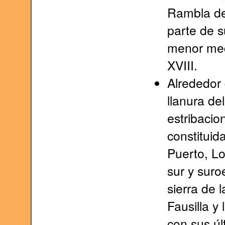
Rambla de
parte de s
menor med
XVIII.
Alrededor 
llanura de
estribacio
constituida
Puerto, Lo
sur y suroe
sierra de 
Fausilla y
con sus úl