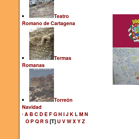
Teatro
Romano de Cartagena
Termas
Romanas
Torreón
Navidad
A
B
C
D
E
F
G
H
I
J
K
L
M
N
*
O
P
Q
R
S
[T]
U
V
W
X
Y
Z