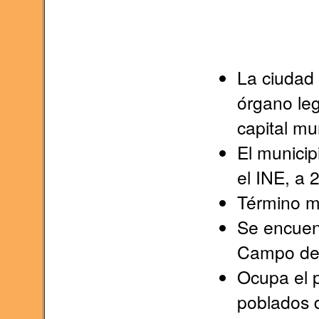
La ciudad 
órgano le
capital mun
El municip
el INE, a 
Término m
Se encuent
Campo de
Ocupa el p
poblados d