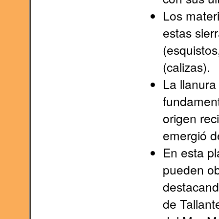
Los mater
estas sier
(esquistos
(calizas).
La llanura
fundament
origen re
emergió de
En esta p
pueden obs
destacand
de Tallant