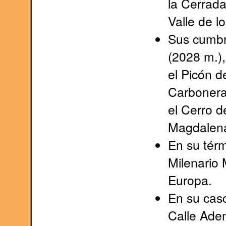
la Cerrada
Valle de lo
Sus cumbr
(2028 m.),
el Picón d
Carboneras
el Cerro d
Magdalena
En su térm
Milenario 
Europa.
En su casc
Calle Aden