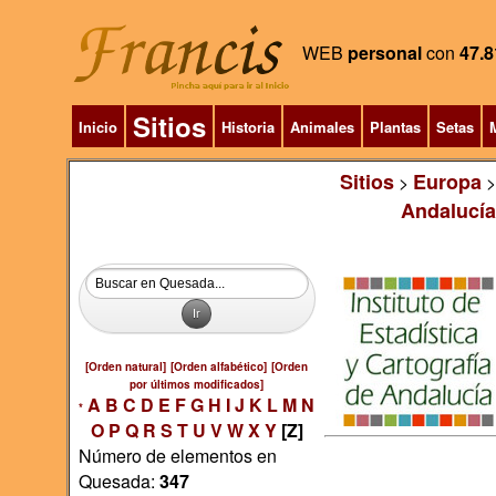
WEB
personal
con
47.8
Sitios
Inicio
Historia
Animales
Plantas
Setas
M
Sitios
Europa
>
Andalucía
[Orden natural]
[Orden alfabético]
[Orden
por últimos modificados]
A
B
C
D
E
F
G
H
I
J
K
L
M
N
*
O
P
Q
R
S
T
U
V
W
X
Y
[Z]
Número de elementos en
Quesada:
347