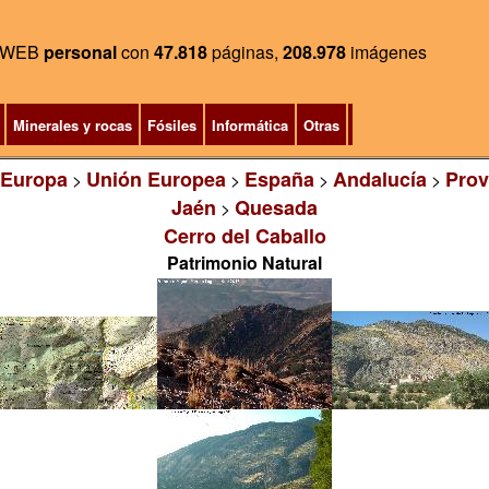
WEB
personal
con
47.818
páginas,
208.978
imágenes
Minerales y rocas
Fósiles
Informática
Otras
Europa
Unión Europea
España
Andalucía
Prov
>
>
>
>
Jaén
Quesada
>
Cerro del Caballo
Patrimonio Natural