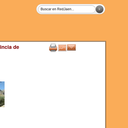
incia de