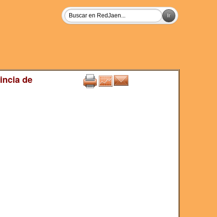
incia de