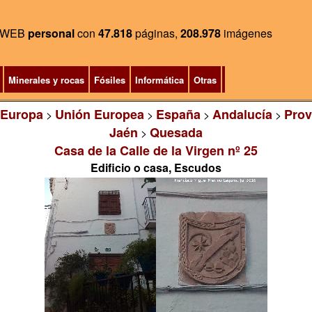
WEB
personal
con
47.818
páginas,
208.978
imágenes
Minerales y rocas
Fósiles
Informática
Otras
Europa
Unión Europea
España
Andalucía
Prov
>
>
>
>
Jaén
Quesada
>
Casa de la Calle de la Virgen nº 25
Edificio o casa, Escudos