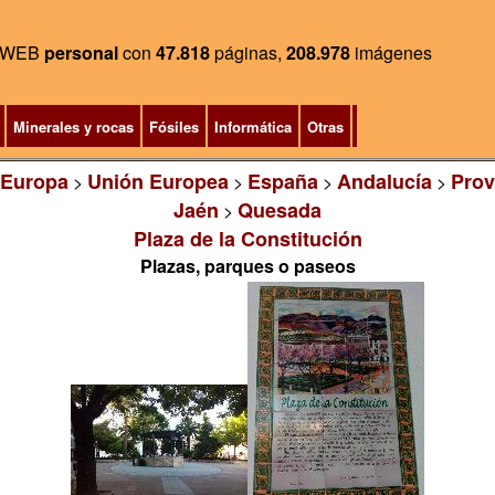
WEB
personal
con
47.818
páginas,
208.978
imágenes
Minerales y rocas
Fósiles
Informática
Otras
Europa
Unión Europea
España
Andalucía
Prov
>
>
>
>
Jaén
Quesada
>
Plaza de la Constitución
Plazas, parques o paseos