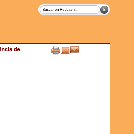
incia de