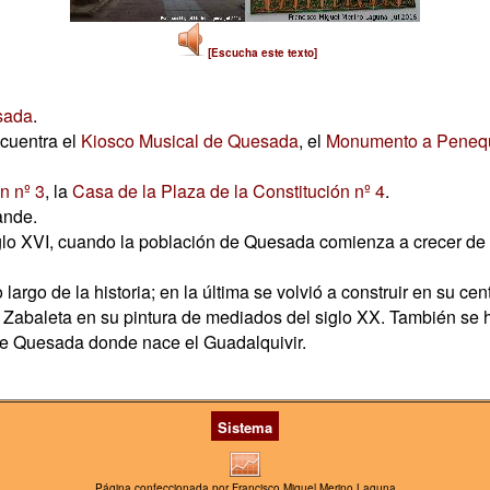
[Escucha este texto]
sada
.
ncuentra el
Kiosco Musical de Quesada
, el
Monumento a Peneq
n nº 3
, la
Casa de la Plaza de la Constitución nº 4
.
ande.
siglo XVI, cuando la población de Quesada comienza a crecer de 
argo de la historia; en la última se volvió a construir en su ce
izó Zabaleta en su pintura de mediados del siglo XX. También s
de Quesada donde nace el Guadalquivir.
Sistema
Página confeccionada por Francisco Miguel Merino Laguna