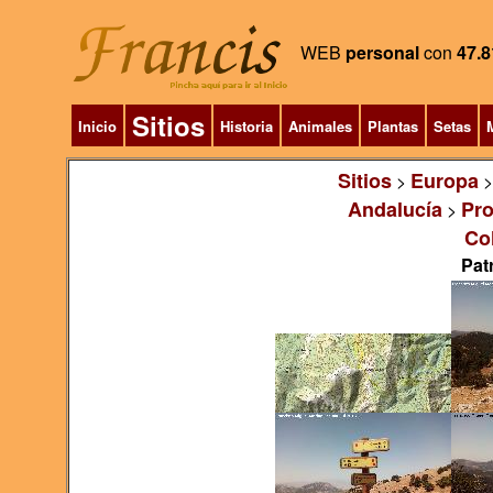
WEB
personal
con
47.8
Sitios
Inicio
Historia
Animales
Plantas
Setas
M
Sitios
Europa
>
Andalucía
Pro
>
Co
Pat