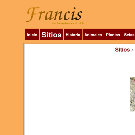
Sitios
Inicio
Historia
Animales
Plantas
Setas
Sitios
>