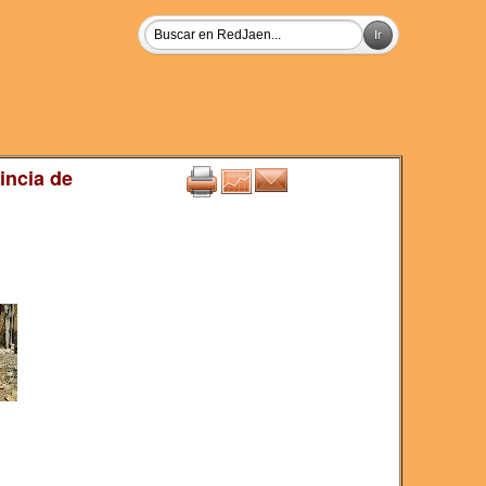
incia de