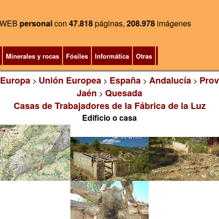
WEB
personal
con
47.818
páginas,
208.978
imágenes
Minerales y rocas
Fósiles
Informática
Otras
Europa
Unión Europea
España
Andalucía
Prov
>
>
>
>
Jaén
Quesada
>
Casas de Trabajadores de la Fábrica de la Luz
Edificio o casa