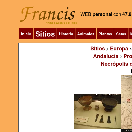
WEB
personal
con
47.8
Sitios
Inicio
Historia
Animales
Plantas
Setas
M
Sitios
Europa
>
Andalucía
Pro
>
Necrópolis 