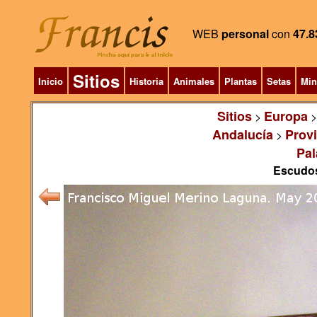
WEB
personal
con
47.8
Sitios
Inicio
Historia
Animales
Plantas
Setas
Min
Sitios
Europa
>
Andalucía
Prov
>
Pal
Escudos,