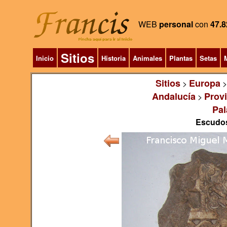
WEB
personal
con
47.8
Sitios
Inicio
Historia
Animales
Plantas
Setas
M
Sitios
Europa
>
Andalucía
Prov
>
Pal
Escudos,