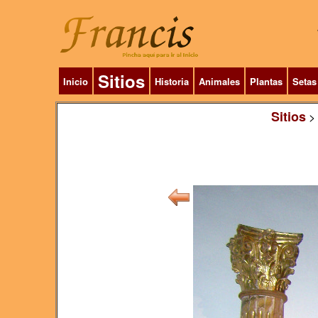
Sitios
Inicio
Historia
Animales
Plantas
Setas
Sitios
>