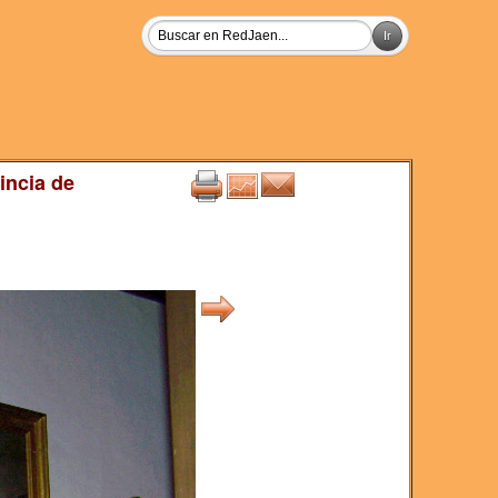
incia de