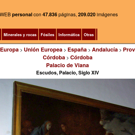
WEB
personal
con
47.836
páginas,
209.020
imágenes
Minerales y rocas
Fósiles
Informática
Otras
Europa
Unión Europea
España
Andalucía
Prov
>
>
>
>
Córdoba
Córdoba
>
Palacio de Viana
Escudos, Palacio, Siglo XIV