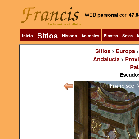
WEB
personal
con
47.8
Sitios
Inicio
Historia
Animales
Plantas
Setas
M
Sitios
Europa
>
Andalucía
Prov
>
Pal
Escudos,