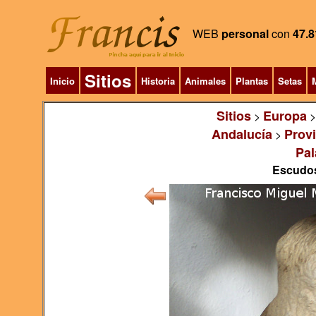
WEB
personal
con
47.8
Sitios
Inicio
Historia
Animales
Plantas
Setas
M
Sitios
Europa
>
Andalucía
Prov
>
Pal
Escudos,