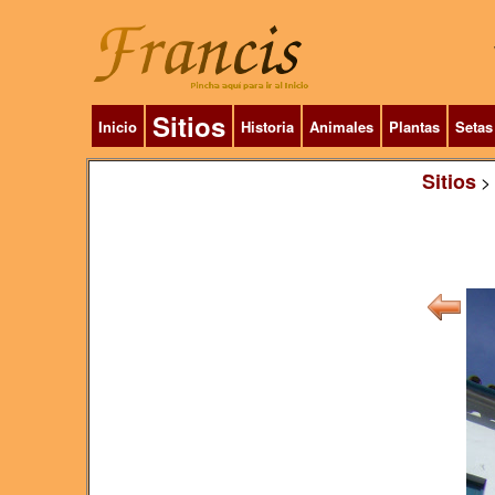
Sitios
Inicio
Historia
Animales
Plantas
Setas
Sitios
>