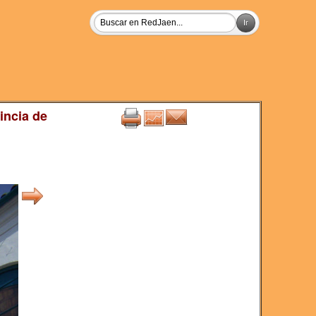
incia de