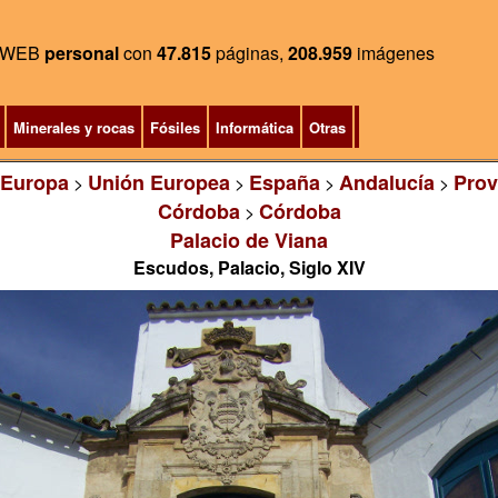
WEB
personal
con
47.815
páginas,
208.959
imágenes
Minerales y rocas
Fósiles
Informática
Otras
Europa
Unión Europea
España
Andalucía
Prov
>
>
>
>
Córdoba
Córdoba
>
Palacio de Viana
Escudos, Palacio, Siglo XIV