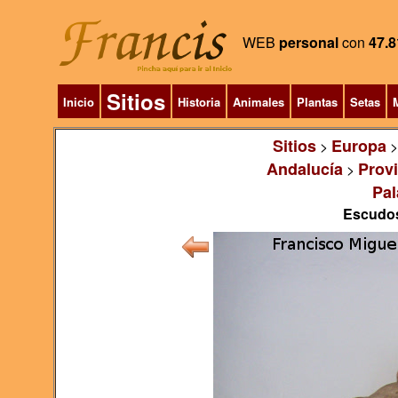
WEB
personal
con
47.8
Sitios
Inicio
Historia
Animales
Plantas
Setas
M
Sitios
Europa
>
Andalucía
Prov
>
Pal
Escudos,