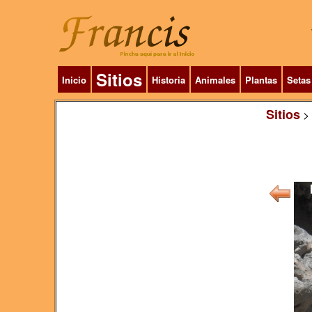
Sitios
Inicio
Historia
Animales
Plantas
Setas
Sitios
>