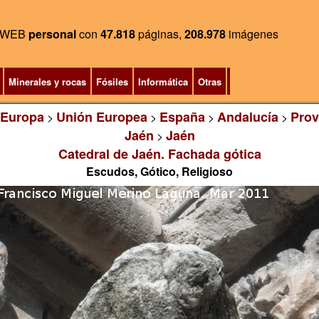
WEB
personal
con
47.818
páginas,
208.978
imágenes
Minerales y rocas
Fósiles
Informática
Otras
Europa
Unión Europea
España
Andalucía
Prov
>
>
>
>
Jaén
Jaén
>
Catedral de Jaén. Fachada gótica
Escudos, Gótico, Religioso