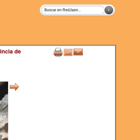
incia de