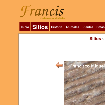
Sitios
Inicio
Historia
Animales
Plantas
Setas
Sitios
>