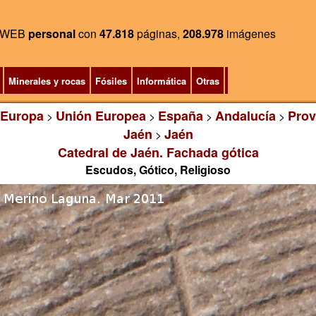
WEB
personal
con
47.818
páginas,
208.978
imágenes
Minerales y rocas
Fósiles
Informática
Otras
Europa
Unión Europea
España
Andalucía
Prov
>
>
>
>
Jaén
Jaén
>
Catedral de Jaén. Fachada gótica
Escudos, Gótico, Religioso