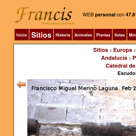
WEB
personal
con
47.8
Sitios
Inicio
Historia
Animales
Plantas
Setas
Min
Sitios
Europa
>
Andalucía
P
>
Catedral de
Escudos