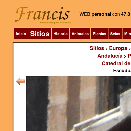
WEB
personal
con
47.8
Sitios
Inicio
Historia
Animales
Plantas
Setas
Min
Sitios
Europa
>
Andalucía
P
>
Catedral de
Escudos