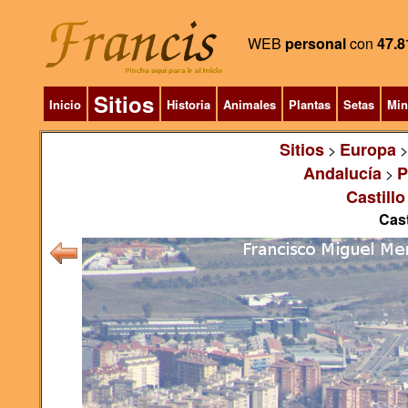
WEB
personal
con
47.8
Sitios
Inicio
Historia
Animales
Plantas
Setas
Min
Sitios
Europa
>
Andalucía
P
>
Castillo
Cast