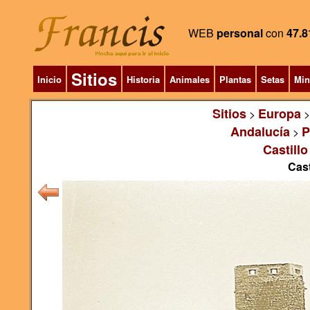
WEB
personal
con
47.8
Sitios
Inicio
Historia
Animales
Plantas
Setas
Min
Sitios
Europa
>
Andalucía
P
>
Castillo
Cast