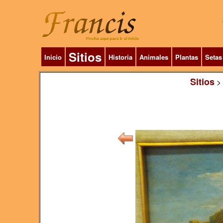
Sitios
Inicio
Historia
Animales
Plantas
Setas
Sitios
>