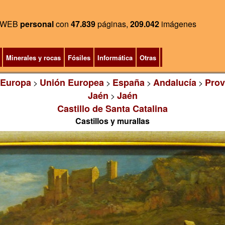
WEB
personal
con
47.839
páginas,
209.042
imágenes
Minerales y rocas
Fósiles
Informática
Otras
Europa
Unión Europea
España
Andalucía
Prov
>
>
>
>
Jaén
Jaén
>
Castillo de Santa Catalina
Castillos y murallas