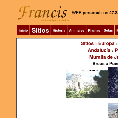
WEB
personal
con
47.8
Sitios
Inicio
Historia
Animales
Plantas
Setas
M
Sitios
Europa
>
Andalucía
P
>
Muralla de J
Arcos o Puer