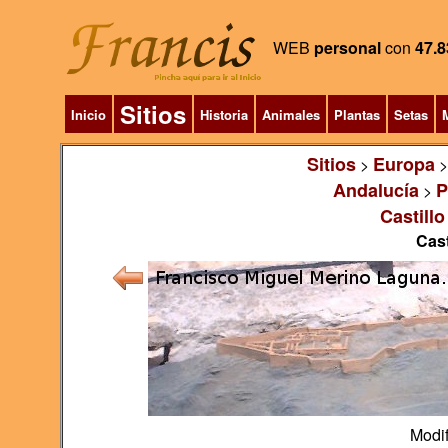
WEB
personal
con
47.8
Sitios
Inicio
Historia
Animales
Plantas
Setas
M
Sitios
Europa
>
Andalucía
P
>
Castillo
Cast
Modi