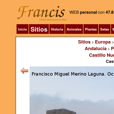
WEB
personal
con
47.8
Sitios
Inicio
Historia
Animales
Plantas
Setas
M
Sitios
Europa
>
Andalucía
P
>
Castillo Nu
Cast