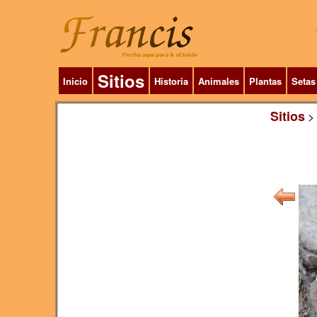
Sitios
Inicio
Historia
Animales
Plantas
Setas
Sitios
>