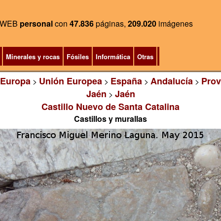
WEB
personal
con
47.836
páginas,
209.020
imágenes
Minerales y rocas
Fósiles
Informática
Otras
Europa
Unión Europea
España
Andalucía
Prov
>
>
>
>
Jaén
Jaén
>
Castillo Nuevo de Santa Catalina
Castillos y murallas