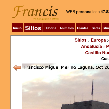
WEB
personal
con
47.8
Sitios
Inicio
Historia
Animales
Plantas
Setas
Min
Sitios
Europa
>
Andalucía
P
>
Castillo Nu
Cast