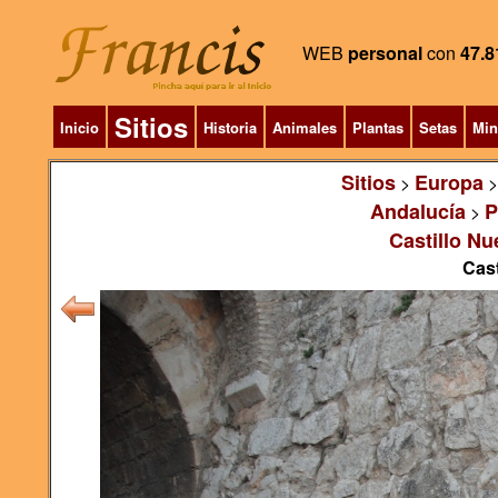
WEB
personal
con
47.8
Sitios
Inicio
Historia
Animales
Plantas
Setas
Min
Sitios
Europa
>
Andalucía
P
>
Castillo Nu
Cast