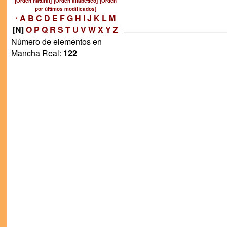
[Orden natural]
[Orden alfabético]
[Orden
por últimos modificados]
A
B
C
D
E
F
G
H
I
J
K
L
M
*
[N]
O
P
Q
R
S
T
U
V
W
X
Y
Z
Número de elementos en
Mancha Real:
122