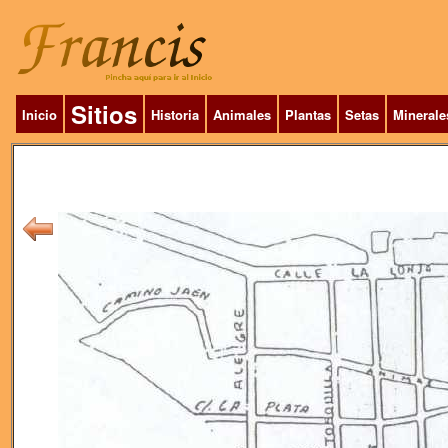
Sitios
Inicio
Historia
Animales
Plantas
Setas
Minerale