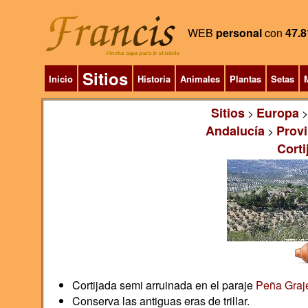
WEB
personal
con
47.8
Sitios
Inicio
Historia
Animales
Plantas
Setas
M
Sitios
Europa
>
Andalucía
Provi
>
Corti
Cortijada semi arruinada en el paraje
Peña Graj
Conserva las antiguas eras de trillar.