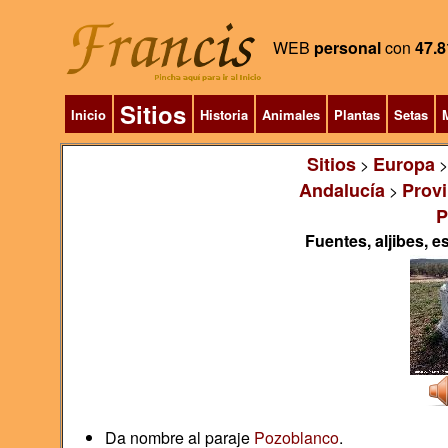
WEB
personal
con
47.8
Sitios
Inicio
Historia
Animales
Plantas
Setas
M
Sitios
Europa
>
Andalucía
Provi
>
P
Fuentes, aljibes, 
Da nombre al paraje
Pozoblanco
.