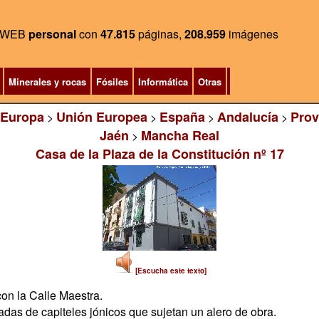
WEB
personal
con
47.815
páginas,
208.959
imágenes
Minerales y rocas
Fósiles
Informática
Otras
Europa
Unión Europea
España
Andalucía
Prov
>
>
>
>
Jaén
Mancha Real
>
Casa de la Plaza de la Constitución nº 17
[Escucha este texto]
on la Calle Maestra.
iadas de capiteles jónicos que sujetan un alero de obra.