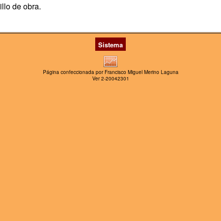
llo de obra.
Sistema
Página confeccionada por Francisco Miguel Merino Laguna
Ver 2-20042301