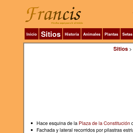
Sitios
Inicio
Historia
Animales
Plantas
Setas
Sitios
>
Hace esquina de la
Plaza de la Constitución
c
Fachada y lateral recorridos por pilastras estr