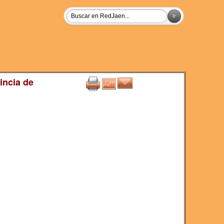
incia de