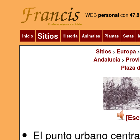
WEB
personal
con
47.8
Sitios
Inicio
Historia
Animales
Plantas
Setas
M
Sitios
Europa
>
Andalucía
Provi
>
Plaza d
[Esc
El punto urbano centra