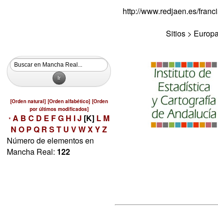
http://www.redjaen.es/fra
Sitios > Europ
[Orden natural]
[Orden alfabético]
[Orden
por últimos modificados]
A
B
C
D
E
F
G
H
I
J
[K]
L
M
*
N
O
P
Q
R
S
T
U
V
W
X
Y
Z
Número de elementos en
Mancha Real:
122