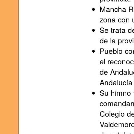
Mancha Re
zona con u
Se trata d
de la provi
Pueblo co
el reconoc
de Andaluc
Andalucía
Su himno f
comandant
Colegio de
Valdemoro 