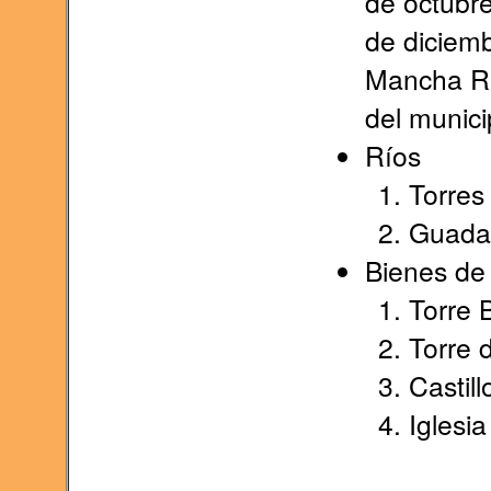
de octubre
de diciemb
Mancha Re
del munici
Ríos
Torres
Guadal
Bienes de 
Torre 
Torre d
Castill
Iglesi