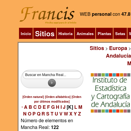
WEB
personal
con
47.8
Sitios
Inicio
Historia
Animales
Plantas
Setas
M
Sitios
Europa
>
Andalucía
M
[Orden natural]
[Orden alfabético]
[Orden
por últimos modificados]
A
B
C
D
E
F
G
H
I
J
[K]
L
M
*
N
O
P
Q
R
S
T
U
V
W
X
Y
Z
Número de elementos en
Mancha Real:
122